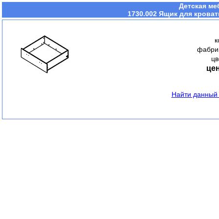
Детская ме
1730.002 Ящик для крова
к
фабри
цв
цен
Найти данный 