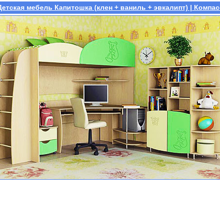
Детская мебель Капитошка (клен + ваниль + эвкалипт) | Компас