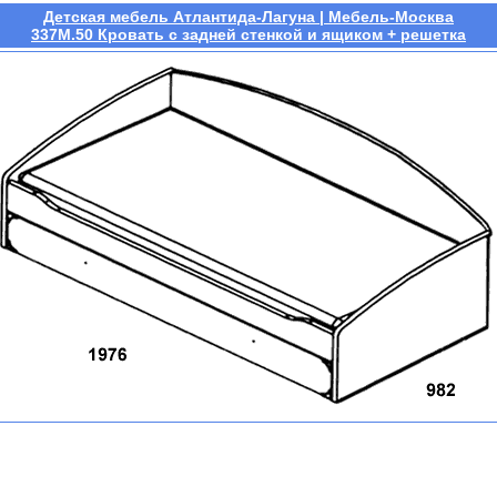
Детская мебель Атлантида-Лагуна | Мебель-Москва
337М.50 Кровать с задней стенкой и ящиком + решетка