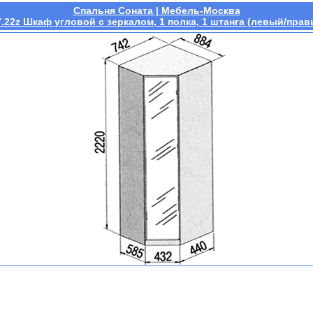
Спальня Соната | Мебель-Москва
7.22z Шкаф угловой с зеркалом, 1 полка, 1 штанга (левый/прав