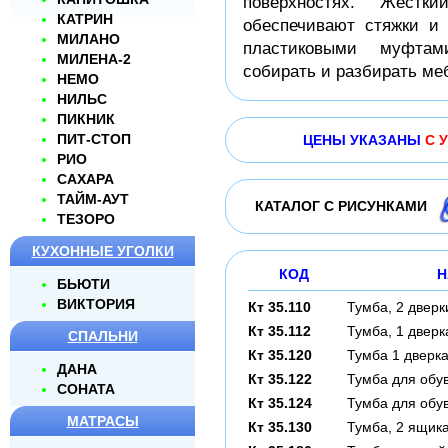
поверхностях. Жест
КАТРИН
обеспечивают стяжки и
МИЛАНО
пластиковыми муфтам
МИЛЕНА-2
собирать и разбирать меб
НЕМО
НИЛЬС
ПИКНИК
ПИТ-CТОП
ЦЕНЫ УКАЗАНЫ
С 
РИО
САХАРА
ТАЙМ-АУТ
КАТАЛОГ С РИСУНКАМИ
ТЕЗОРО
КУХОННЫЕ УГОЛКИ
КОД
Н
БЬЮТИ
ВИКТОРИЯ
Кт 35.110
Тумба, 2 дверк
Кт 35.112
Тумба, 1 дверк
СПАЛЬНИ
Кт 35.120
Тумба 1 дверка
ДАНА
Кт 35.122
Тумба для обув
СОНАТА
Кт 35.124
Тумба для обув
МАТРАСЫ
Кт 35.130
Тумба, 2 ящик