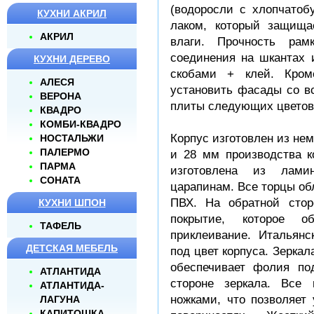
(водоросли с хлопчатоб
КУХНИ АКРИЛ
лаком, который защища
АКРИЛ
влаги. Прочность рам
соединения на шкантах 
КУХНИ ДЕРЕВО
скобами + клей. Кром
АЛЕСЯ
установить фасады со в
ВЕРОНА
плиты следующих цветов:
КВАДРО
КОМБИ-КВАДРО
Корпус изготовлен из не
НОСТАЛЬЖИ
ПАЛЕРМО
и 28 мм производства ко
ПАРМА
изготовлена из лами
СОНАТА
царапинам. Все торцы об
ПВХ. На обратной стор
КУХНИ ШПОН
покрытие, которое об
ТАФЕЛЬ
приклеивание. Итальянс
ДЕТСКАЯ МЕБЕЛЬ
под цвет корпуса. Зеркал
обеспечивает фолия по
АТЛАНТИДА
стороне зеркала. Все
АТЛАНТИДА-
ножками, что позволяет
ЛАГУНА
КАПИТОШКА